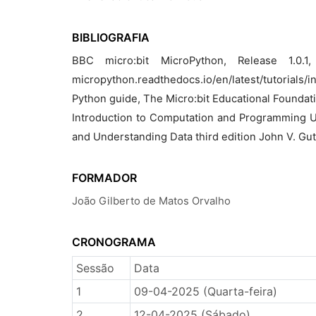
BIBLIOGRAFIA
BBC micro:bit MicroPython, Release 1.0.1,
micropython.readthedocs.io/en/latest/tutorials/i
Python guide, The Micro:bit Educational Foundati
Introduction to Computation and Programming U
and Understanding Data third edition John V. G
FORMADOR
João Gilberto de Matos Orvalho
CRONOGRAMA
Sessão
Data
1
09-04-2025 (Quarta-feira)
2
12-04-2025 (Sábado)