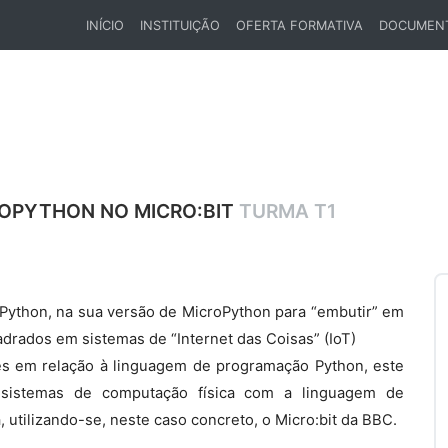
INÍCIO
INSTITUIÇÃO
OFERTA FORMATIVA
DOCUMEN
(CURRENT)
OPYTHON NO MICRO:BIT
TURMA T1
Python, na sua versão de MicroPython para “embutir” em
drados em sistemas de “Internet das Coisas” (IoT)
res em relação à linguagem de programação Python, este
s sistemas de computação física com a linguagem de
 utilizando-se, neste caso concreto, o Micro:bit da BBC.