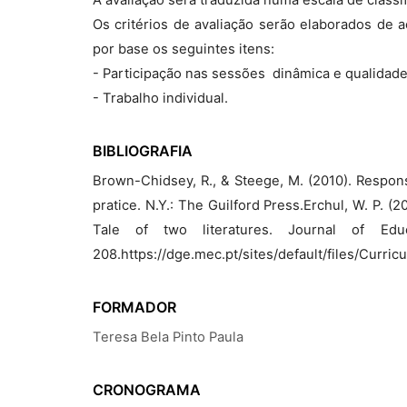
A avaliação será traduzida numa escala de classif
Os critérios de avaliação serão elaborados de 
por base os seguintes itens:
- Participação nas sessões  dinâmica e qualidad
- Trabalho individual.
BIBLIOGRAFIA
Brown-Chidsey, R., & Steege, M. (2010). Response
pratice. N.Y.: The Guilford Press.Erchul, W. P. (
Tale of two literatures. Journal of Educ
208.https://dge.mec.pt/sites/default/files/Cu
FORMADOR
Teresa Bela Pinto Paula
CRONOGRAMA