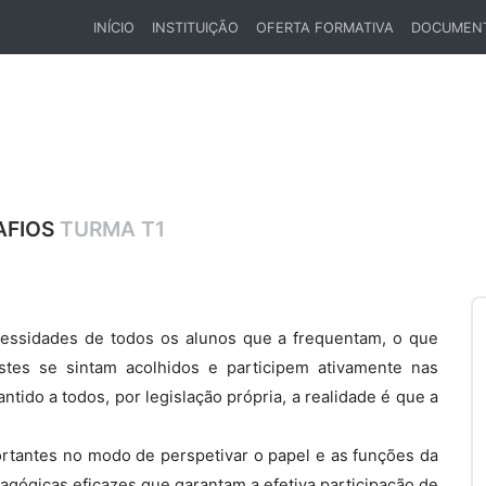
INÍCIO
INSTITUIÇÃO
OFERTA FORMATIVA
DOCUMEN
(CURRENT)
AFIOS
TURMA T1
cessidades de todos os alunos que a frequentam, o que
stes se sintam acolhidos e participem ativamente nas
ntido a todos, por legislação própria, a realidade é que a
rtantes no modo de perspetivar o papel e as funções da
agógicas eficazes que garantam a efetiva participação de